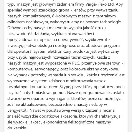
typu maszyn jest głównym zadaniem firmy Varga-Flexo Ltd. Aby
spełniać wymogi szerokiego grona klientów, przy wytwarzaniu
naszych kompaktowych, 8-kolorowych maszyn z centralnym
cylindrem dociskowym, wykorzystujemy najnowsze technologie.
Główne cechy naszych maszyn to wysoka jakość druku,
niezawodność działania, szybka zmiana wałków i
oprzyrządowania, opłacalna operatywność, szybki zwrot z
inwestycji, łatwa obsługa i dostępność oraz obudowa przyjazna
dla operatora. System elektroniczny produktu jest wytwarzany
przy użyciu najnowszych rozwiązań technicznych. Każda z
naszych maszyn jest wyposażona w PLC, przemysłowe sterowniki
komputerowe, serwonapędy, oraz kolorowe ekrany dotykowe.
Na wypadek potrzeby wsparcia lub serwisu, każde urządzenie jest
wyposażone w system zdalnego monitorowania wraz z
bezpłatnym komunikatorem Skype, przez który operatorzy mogą
uzyskać natychmiastową pomoc. Nasze oprogramowanie zostało
stworzone w oparciu o wymagania klientów, przez co może być
zdalnie aktualizowane, bezpośrednio z naszej siedziby w
Lengyeltóti. Nawet w podstawowej wersji urządzenia można
znaleźć wszystkie dodatkowe akcesoria, którymi charakteryzują
się wysokiej jakości, ekonomiczne fleksograficzne maszyny
drukarskie.