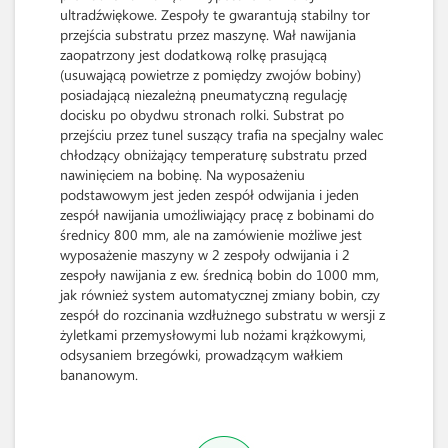
ultradźwiękowe. Zespoły te gwarantują stabilny tor
przejścia substratu przez maszynę. Wał nawijania
zaopatrzony jest dodatkową rolkę prasującą
(usuwającą powietrze z pomiędzy zwojów bobiny)
posiadającą niezależną pneumatyczną regulację
docisku po obydwu stronach rolki. Substrat po
przejściu przez tunel suszący trafia na specjalny walec
chłodzący obniżający temperaturę substratu przed
nawinięciem na bobinę. Na wyposażeniu
podstawowym jest jeden zespół odwijania i jeden
zespół nawijania umożliwiający pracę z bobinami do
średnicy 800 mm, ale na zamówienie możliwe jest
wyposażenie maszyny w 2 zespoły odwijania i 2
zespoły nawijania z ew. średnicą bobin do 1000 mm,
jak również system automatycznej zmiany bobin, czy
zespół do rozcinania wzdłużnego substratu w wersji z
żyletkami przemysłowymi lub nożami krążkowymi,
odsysaniem brzegówki, prowadzącym wałkiem
bananowym.