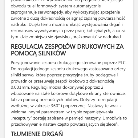
obwodu tulei formowych system automatycznie
zaprogramuje serwonapędy, aby wykorzystując sprzężenie
zwrotne z dużą dokładnością osiągnąć żądaną powtarzalność
nadruku. Dzięki temu można uniknąć występowania drgań i
rezonansów wywoływanych przez pracę kół zębatych, a co za
tym idzie zmniejsza się zjawisko „prążkowania” w nadrukach.
REGULACJA ZESPOŁÓW DRUKOWYCH ZA
POMOCĄ SILNIKÓW
Pozycjonowanie zespołu drukującego sterowane poprzez PLC.
Do regulacji jednego zespołu drukowego zastosowano cztery
silniki serwo, które poprzez precyzyjne śruby pociągowe i
prowadnice przesuwają zespół krokowo z dokładnością
0,001mm. Regulacji można dokonywać poprzez 2
wbudowane na stałe kolorowe dotykowe ekrany sterownicze,
lub za pomocą przenośnych pilotów. Dotyczy to regulacji
wzdłużnej w zakresie 360° i poprzecznej. Nastawy te wraz z
wieloma innymi parametrami w trybie zapamiętywania
„receptury” zostają zapisane w pamięci maszyny. Umożliwia to
przechowywanie nastaw często powtarzających się zleceń.
TŁUMIENIE DRGAŃ