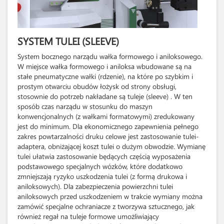
SYSTEM TULEI (SLEEVE)
System bocznego narządu wałka formowego i aniloksowego.
W miejsce wałka formowego i aniloksa wbudowane są na
stałe pneumatyczne wałki (rdzenie), na które po szybkim i
prostym otwarciu obudów łożysk od strony obsługi,
stosownie do potrzeb nakładane są tuleje (sleeve) . W ten
sposób czas narządu w stosunku do maszyn
konwencjonalnych (z wałkami formatowymi) zredukowany
jest do minimum. Dla ekonomicznego zapewnienia pełnego
zakres powtarzalności druku celowe jest zastosowanie tulei-
adaptera, obniżającej koszt tulei o dużym obwodzie. Wymianę
tulei ułatwia zastosowanie będących częścią wyposażenia
podstawowego specjalnych wózków, które dodatkowo
zmniejszają ryzyko uszkodzenia tulei (z formą drukowa i
aniloksowych). Dla zabezpieczenia powierzchni tulei
aniloksowych przed uszkodzeniem w trakcie wymiany można
zamówić specjalne ochraniacze z tworzywa sztucznego, jak
również regał na tuleje formowe umożliwiający