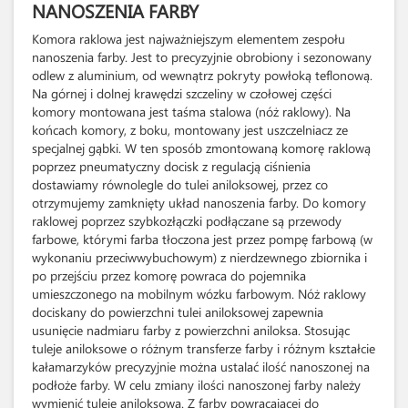
NANOSZENIA FARBY
Komora raklowa jest najważniejszym elementem zespołu
nanoszenia farby. Jest to precyzyjnie obrobiony i sezonowany
odlew z aluminium, od wewnątrz pokryty powłoką teflonową.
Na górnej i dolnej krawędzi szczeliny w czołowej części
komory montowana jest taśma stalowa (nóż raklowy). Na
końcach komory, z boku, montowany jest uszczelniacz ze
specjalnej gąbki. W ten sposób zmontowaną komorę raklową
poprzez pneumatyczny docisk z regulacją ciśnienia
dostawiamy równolegle do tulei aniloksowej, przez co
otrzymujemy zamknięty układ nanoszenia farby. Do komory
raklowej poprzez szybkozłączki podłączane są przewody
farbowe, którymi farba tłoczona jest przez pompę farbową (w
wykonaniu przeciwwybuchowym) z nierdzewnego zbiornika i
po przejściu przez komorę powraca do pojemnika
umieszczonego na mobilnym wózku farbowym. Nóż raklowy
dociskany do powierzchni tulei aniloksowej zapewnia
usunięcie nadmiaru farby z powierzchni aniloksa. Stosując
tuleje aniloksowe o różnym transferze farby i różnym kształcie
kałamarzyków precyzyjnie można ustalać ilość nanoszonej na
podłoże farby. W celu zmiany ilości nanoszonej farby należy
wymienić tuleje aniloksową. Z farby powracającej do